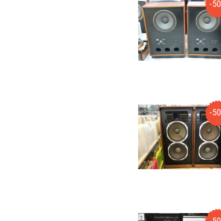
-5
-5
-5