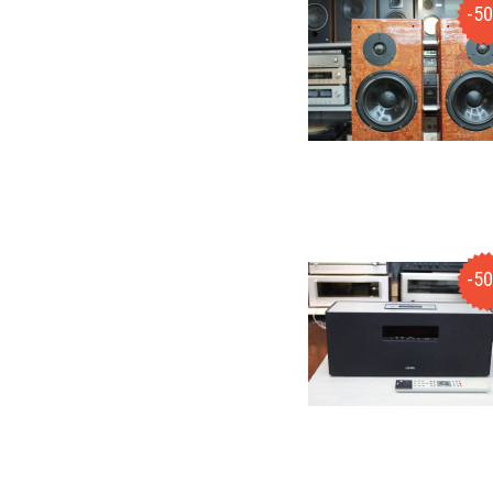
-5
-5