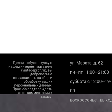
ул. Марата, д. 62
Делая любую покупку в
нашем интернет магазине
(vintageprof.ru), вы
пн—пт 11:00—21:00
добровольно
соглашаетесь на сбор и
суббота с 12:00--19-
обработку ваших
персональных данных.
Просьба подтверждать
00
это в комментарии к
заказу.
воскресенье—выход