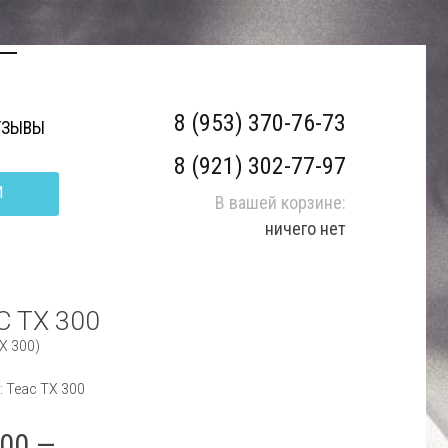
8 (953) 370-76-73
ТЗЫВЫ
8 (921) 302-77-97
И
В вашей корзине:
ничего нет
C TX 300
X 300)
: Teac TX 300
000.—