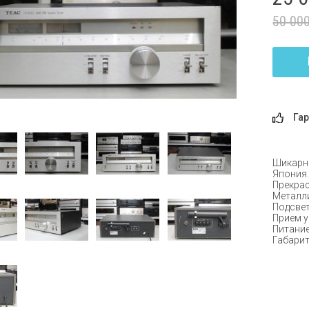
50 00
Гар
Шикарны
Япония
Прекрас
Металли
Подсвет
Прием у
Питание
Габарит