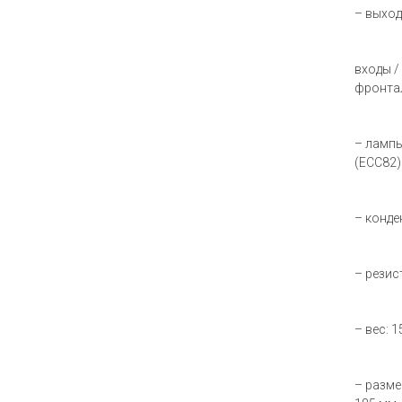
– выход
входы /
фронта
– лампы
(EСC82)
– конде
– резис
– вес: 1
– разме