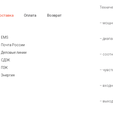
Техниче
оставка
Оплата
Возврат
– мощно
EMS
– диапаз
Почта России
Деловые линии
– соотн
СДЭК
ПЭК
– чувст
Энергия
– входн
– выход