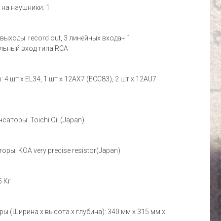
 на наушники: 1
 выходы: record out, 3 линейных входа+ 1
льный вход типа RCA
: 4 шт х EL34, 1 шт х 12AX7 (ECC83), 2 шт х 12AU7
нсаторы: Toichi Oil (Japan)
торы: KOA very precise resistor(Japan)
5 Кг
ры (Ширина х высота х глубина): 340 мм х 315 мм х