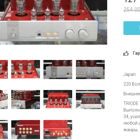
254 0
Гар
Japan
220 Вол
Внешнее
TRIODE 
Выполне
34, уси
любой 
жанры.