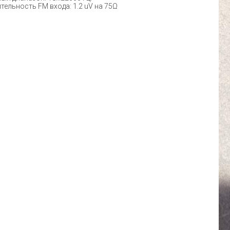
тельность FM входа: 1.2 uV на 75Ω