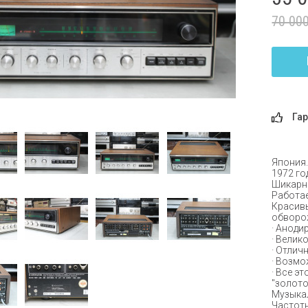
70 00
Гар
Япония
1972 го
Шикарны
Работае
Красив
обворож
· Аноди
· Велик
· Отли
· Возмо
· Все э
"золото
Музыкал
Частотн