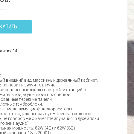
0.—
КУПИТЬ
антия 14
.
д.
й внешний вид, массивный деревянный кабинет.
т аппарат и звучит отлично.
ые аналоговые шкалы настройки станций с
ительной, «душевной» подсветкой.
рованные передние панели.
олепные темброблоки.
чные, малошумящие фонокорректоры.
жность подключения двух – трех пар колонок.
то, не говоря уже о качестве звучания, в духе эпохи
го века аудио"!
ьная мощность: 82W (4Ω) и 62W (8Ω)
ый диапазон: 18...22000 Гц.