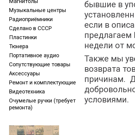
Магнитолы
бывшие в уп
Музыкальные центры
установленн
Радиоприёмники
если в описа
Сделано в СССР
предлагаем 
Пластинки
недели от м
Тюнера
Портативное аудио
Также мы ув
Сопутствующие товары
возврата то
Аксессуары
причинам. Д
Ремонт и комплектующие
добровольн
Видеотехника
условиями.
Очумелые ручки (требует
ремонта)