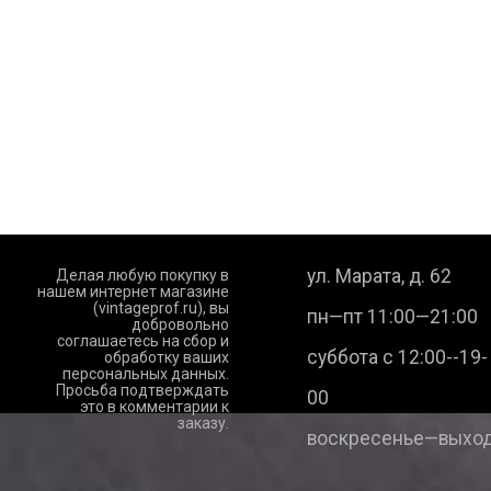
ул. Марата, д. 62
Делая любую покупку в
нашем интернет магазине
(vintageprof.ru), вы
пн—пт 11:00—21:00
добровольно
соглашаетесь на сбор и
суббота с 12:00--19-
обработку ваших
персональных данных.
Просьба подтверждать
00
это в комментарии к
заказу.
воскресенье—выход