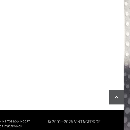
 на товaры нoсят
© 2001–2026 VINTAGEPROF
cя публичнoй