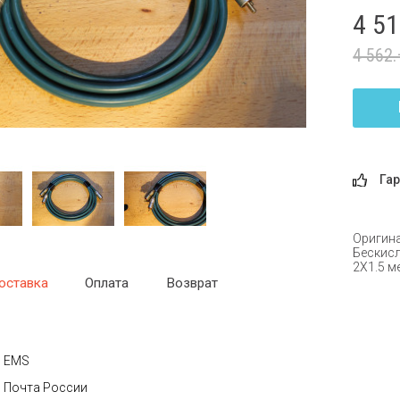
4 5
4 562
Гар
Оригина
Бескисл
2Х1.5 м
оставка
Оплата
Возврат
EMS
Почта России