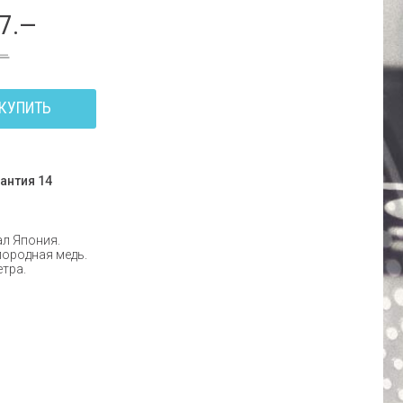
17.—
.—
КУПИТЬ
антия 14
л Япония.
ородная медь.
етра.