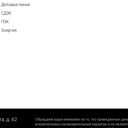
Деловые линии
СДЭК
ПЭК
Энергия
а, д. 62
Обращаем вaше внимaние нa то, что пpиведенные цeны
исключитeльно ознакомительный харaктер и не являют