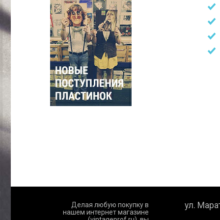
ул. Марат
Делая любую покупку в
нашем интернет магазине
(vintageprof.ru), вы