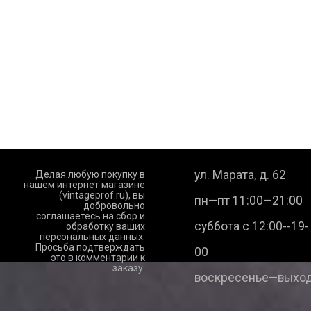
ул. Марата, д. 62
Делая любую покупку в
нашем интернет магазине
(vintageprof.ru), вы
пн—пт 11:00—21:00
добровольно
соглашаетесь на сбор и
суббота с 12:00--19-
обработку ваших
персональных данных.
Просьба подтверждать
00
это в комментарии к
заказу.
воскресенье—выход