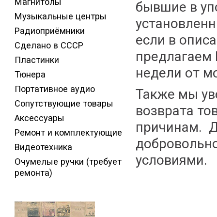
Магнитолы
бывшие в уп
Музыкальные центры
установленн
Радиоприёмники
если в описа
Сделано в СССР
предлагаем 
Пластинки
недели от м
Тюнера
Портативное аудио
Также мы ув
Сопутствующие товары
возврата то
Аксессуары
причинам. Д
Ремонт и комплектующие
добровольн
Видеотехника
условиями.
Очумелые ручки (требует
ремонта)