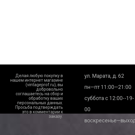
ул. Марата, д. 62
Делая любую покупку в
нашем интернет магазине
(vintageprof.ru), вы
пн—пт 11:00—21:00
добровольно
соглашаетесь на сбор и
суббота с 12:00--19-
обработку ваших
персональных данных.
Просьба подтверждать
00
это в комментарии к
заказу.
воскресенье—выход