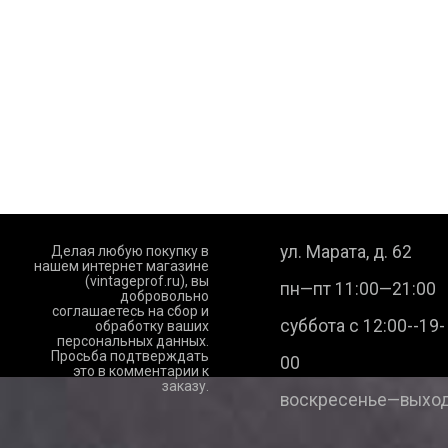
ул. Марата, д. 62
Делая любую покупку в
нашем интернет магазине
(vintageprof.ru), вы
пн—пт 11:00—21:00
добровольно
соглашаетесь на сбор и
суббота с 12:00--19-
обработку ваших
персональных данных.
Просьба подтверждать
00
это в комментарии к
заказу.
воскресенье—выход