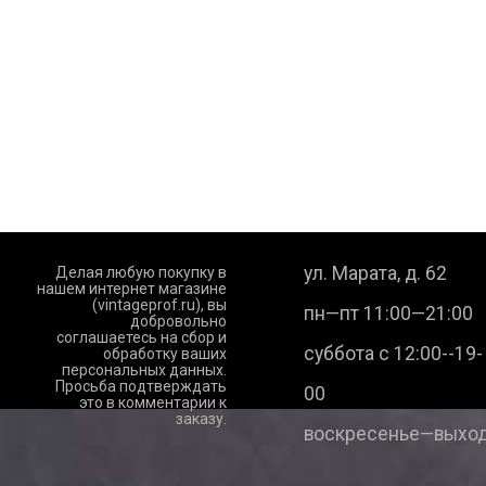
ул. Марата, д. 62
Делая любую покупку в
нашем интернет магазине
(vintageprof.ru), вы
пн—пт 11:00—21:00
добровольно
соглашаетесь на сбор и
суббота с 12:00--19-
обработку ваших
персональных данных.
Просьба подтверждать
00
это в комментарии к
заказу.
воскресенье—выход