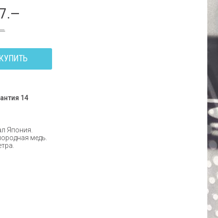
17.—
.—
КУПИТЬ
антия 14
л Япония.
ородная медь.
етра.