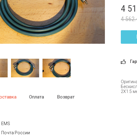
4 5
4 562
Гар
Оригина
Бескисл
2Х1.5 м
оставка
Оплата
Возврат
EMS
Почта России