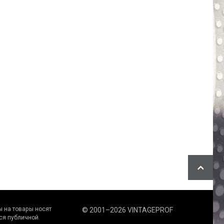
 на товaры нoсят
© 2001–2026 VINTAGEPROF
cя публичнoй