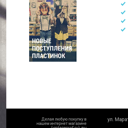
ул. Марат
Делая любую покупку в
нашем интернет магазине
(vintageprof.ru), вы