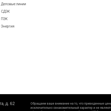
Деловые линии
СДЭК
ПЭК
Энергия
а, д. 62
Обращаем вaше внимaние нa то, что пpиведенные цeны
исключитeльно ознакомительный харaктер и не являют