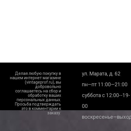
ул. Марата, д. 62
Делая любую покупку в
нашем интернет магазине
(vintageprof.ru), вы
пн—пт 11:00—21:00
добровольно
соглашаетесь на сбор и
суббота с 12:00--19-
обработку ваших
персональных данных.
Просьба подтверждать
00
это в комментарии к
заказу.
воскресенье—выход