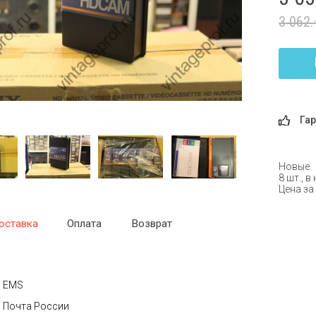
3 062
Гар
Новые.
8 шт., в
Цена за
оставка
Оплата
Возврат
EMS
Почта России