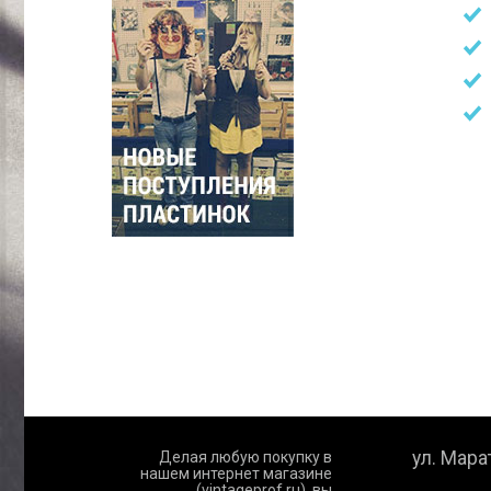
ул. Марат
Делая любую покупку в
нашем интернет магазине
(vintageprof.ru), вы