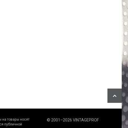
 на товaры нoсят
© 2001–2026 VINTAGEPROF
cя публичнoй