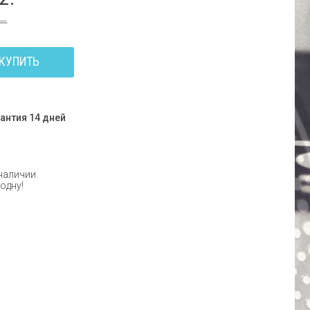
.—
КУПИТЬ
антия 14 дней
 наличии.
 одну!