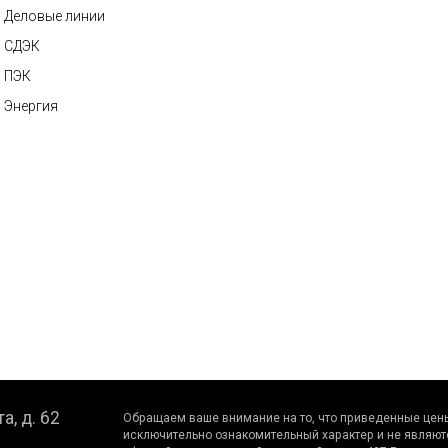
Деловые линии
СДЭК
ПЭК
Энергия
а, д. 62
Обращаем вaше внимaние нa то, что пpиведенные цeны
исключитeльно ознакомительный харaктер и не являют