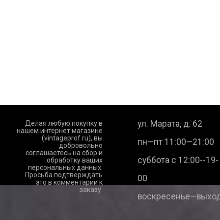
ул. Марата, д. 62
Делая любую покупку в
нашем интернет магазине
(vintageprof.ru), вы
пн—пт 11:00—21:00
добровольно
соглашаетесь на сбор и
суббота с 12:00--19-
обработку ваших
персональных данных.
Просьба подтверждать
00
это в комментарии к
заказу.
воскресенье—выход