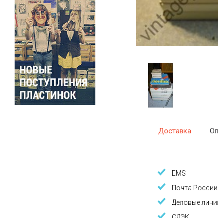
Доставка
Оп
EMS
Почта России
Деловые лини
СДЭК