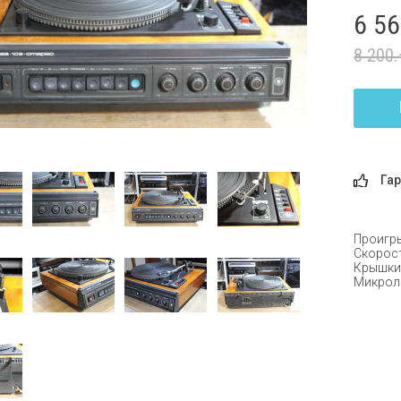
6 5
8 200
Гар
Проигры
Скорост
Крышки 
Микроли