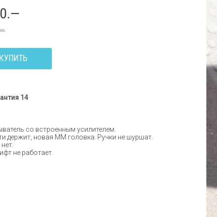
60.—
.—
КУПИТЬ
антия 14
ватель со встроенным усилителем.
и держит, новая ММ головка. Ручки не шуршат.
нет.
фт не работает.