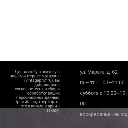
ул. Марата, д. 62
Делая любую покупку в
нашем интернет магазине
(vintageprof.ru), вы
пн—пт 11:00—21:00
добровольно
соглашаетесь на сбор и
суббота с 12:00--19-
обработку ваших
персональных данных.
Просьба подтверждать
00
это в комментарии к
заказу.
воскресенье—выход