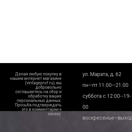
ул. Марата, д. 62
Делая любую покупку в
нашем интернет магазине
(vintageprof.ru), вы
пн—пт 11:00—21:00
добровольно
соглашаетесь на сбор и
суббота с 12:00--19-
обработку ваших
персональных данных.
Просьба подтверждать
00
это в комментарии к
заказу.
воскресенье—выход