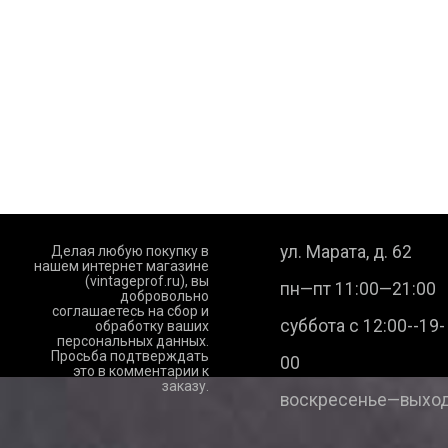
ул. Марата, д. 62
Делая любую покупку в
нашем интернет магазине
(vintageprof.ru), вы
пн—пт 11:00—21:00
добровольно
соглашаетесь на сбор и
суббота с 12:00--19-
обработку ваших
персональных данных.
Просьба подтверждать
00
это в комментарии к
заказу.
воскресенье—выход